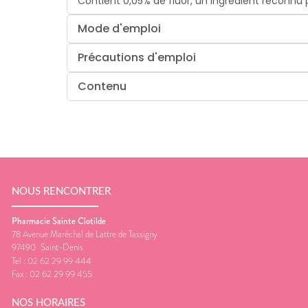
Contient 0,05% de fluor, un ingrédient reconnu 
Mode d'emploi
Précautions d'emploi
Contenu
NOUS RENCONTRER
Pharmacie Sainte Clotilde
78 Avenue Maréchal de Lattre de Tassigny
97490
Saint-Denis
Tel :
02 62 29 99 444
Fax :
02 62 29 99 455
NOS HORAIRES