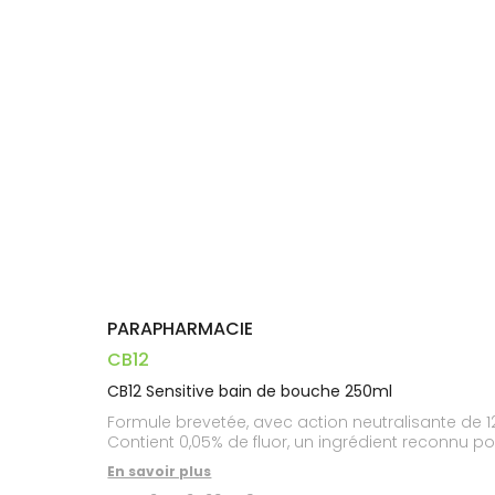
Dispositifs
Cheveux
VOTRE
médicaux
APPLICATION
Corps
DE SANTÉ
Homme
Solaire
Visage
PARAPHARMACIE
CB12
CB12 Sensitive bain de bouche 250ml
Formule brevetée, avec action neutralisante de 12
Contient 0,05% de fluor, un ingrédient reconnu p
En savoir plus