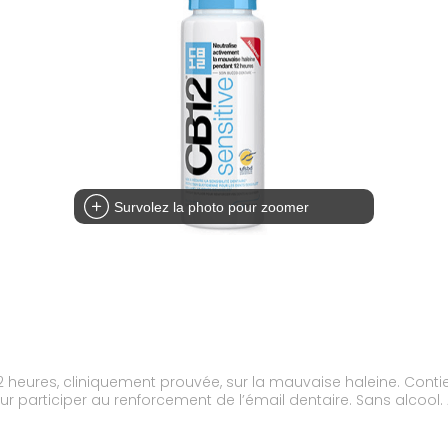
Survolez la photo pour zoomer
 heures, cliniquement prouvée, sur la mauvaise haleine. Contien
our participer au renforcement de l’émail dentaire. Sans alcoo