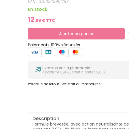
EAN :
3700343901787
En stock
12
,
99
€ TTC
Ajouter au panier
Paiements 100% sécurisés
Livraison par la pharmacie
À partir de 6,90€, offert à partir 59,00€
Politique de retour
Satisfait ou remboursé
Description
Formule brevetée, avec action neutralisante de 1