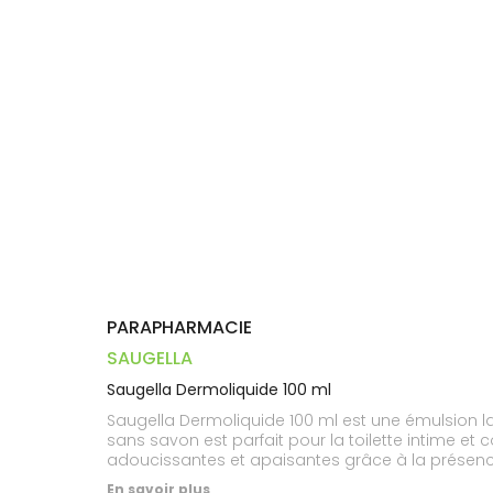
Dispositifs
Cheveux
VOTRE
médicaux
APPLICATION
Corps
DE SANTÉ
Homme
Solaire
Visage
PARAPHARMACIE
SAUGELLA
Saugella Dermoliquide 100 ml
Saugella Dermoliquide 100 ml est une émulsion lav
sans savon est parfait pour la toilette intime et
adoucissantes et apaisantes grâce à la présence
physiologique elle préserve l'équilibre intime.Sa
En savoir plus