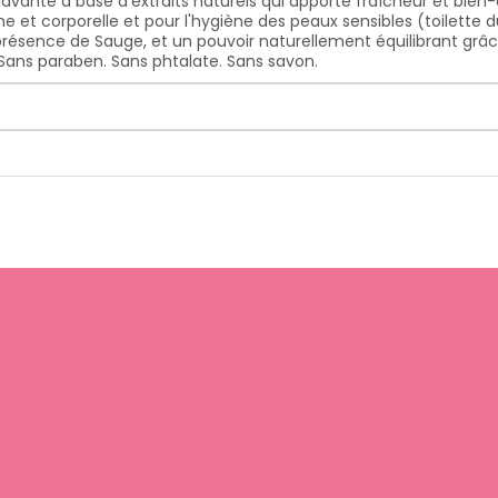
vante à base d'extraits naturels qui apporte fraîcheur et bien-êt
ime et corporelle et pour l'hygiène des peaux sensibles (toilette
présence de Sauge, et un pouvoir naturellement équilibrant grâc
e.Sans paraben. Sans phtalate. Sans savon.