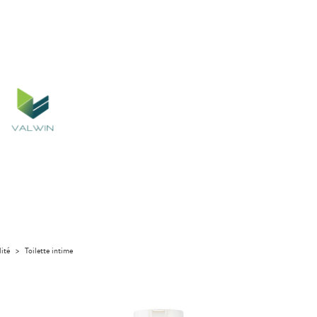
lité
>
Toilette intime