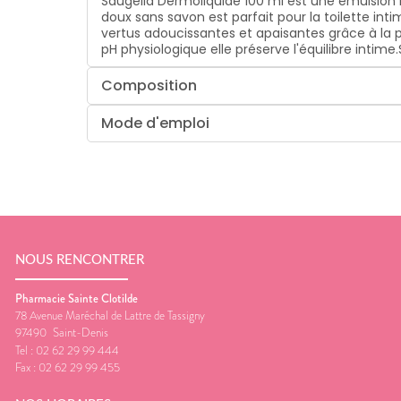
Saugella Dermoliquide 100 ml est une émulsion la
doux sans savon est parfait pour la toilette int
vertus adoucissantes et apaisantes grâce à la 
pH physiologique elle préserve l'équilibre intim
Composition
Mode d'emploi
NOUS RENCONTRER
Pharmacie Sainte Clotilde
78 Avenue Maréchal de Lattre de Tassigny
97490
Saint-Denis
Tel :
02 62 29 99 444
Fax :
02 62 29 99 455