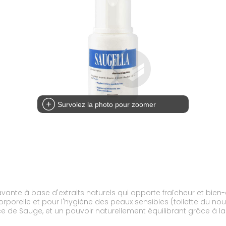
Survolez la photo pour zoomer
ante à base d'extraits naturels qui apporte fraîcheur et bien-êt
 corporelle et pour l'hygiène des peaux sensibles (toilette du n
 de Sauge, et un pouvoir naturellement équilibrant grâce à l
ns paraben. Sans phtalate. Sans savon.