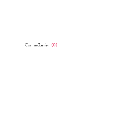
Connexion
Panier
(
0
)