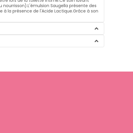
re lors de la toilette intime.Ce soin lavant
 du nourrisson).L'émulsion Saugella présente des
e à la présence de l'Acide Lactique.Grâce à son