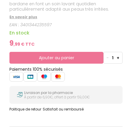
bardane en font un soin lavant quotidien
particulièrement adapté aux peaux très irritées.
En savoir plus
EAN :
3401344235597
En stock
9
,
99
€ TTC
Ajouter au panier
-
1
+
Paiements 100% sécurisés
Livraison par la pharmacie
À partir de 6,90€, offert à partir 59,00€
Politique de retour
Satisfait ou remboursé