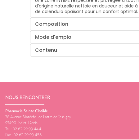
Une zone INTIME respectée et protégée à tout 
d’origine naturelle nettoie en douceur et aide 
de calendula apaisant pour un confort optimal.
Composition
Mode d'emploi
Contenu
NOUS RENCONTRER
Pharmacie Sainte Clotilde
78 Avenue Maréchal de Lattre de Tassigny
97490
Saint-Denis
Tel :
02 62 29 99 444
Fax :
02 62 29 99 455