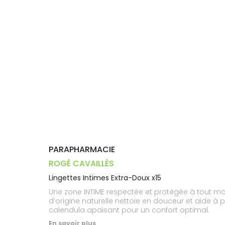
Dispositifs
Cheveux
VOTRE
médicaux
APPLICATION
Corps
DE SANTÉ
Homme
Solaire
Visage
PARAPHARMACIE
ROGÉ CAVAILLÈS
Lingettes Intimes Extra-Doux x15
Une zone INTIME respectée et protégée à tout m
d’origine naturelle nettoie en douceur et aide à 
calendula apaisant pour un confort optimal.
En savoir plus