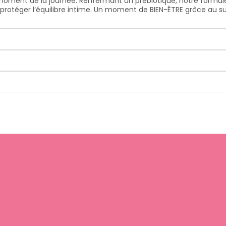
moment de la journée: Renfermant un prébiotique, notre formu
à protéger l’équilibre intime. Un moment de BIEN-ÊTRE grâce au s