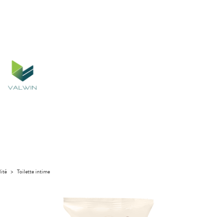
lité
>
Toilette intime