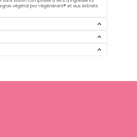
le sans savon composée à 96% d’ingrédients
urgras végétal pro-régénérant® et aux extraits