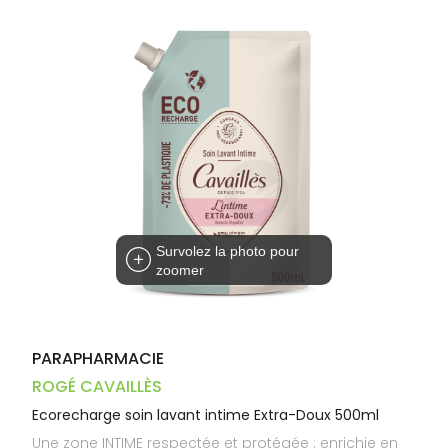
Dispositifs
Cheveux
VOTRE
médicaux
APPLICATION
Corps
DE SANTÉ
Homme
Solaire
Visage
Survolez la photo pour
zoomer
PARAPHARMACIE
ROGÉ CAVAILLÈS
Ecorecharge soin lavant intime Extra-Doux 500ml
Une zone INTIME respectée et protégée : enrichie en