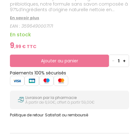
prébiotiques, notre formule sans savon composée à
97%d’ingrédients d’origine naturelle nettoie en
douceur et aide à protéger l’équilibre intime. Un
En savoir plus
moment de BIEN-ÊTRE grâce au surgras végétal pro-
EAN :
3596490007171
régénérant et aux extraits de calendula apaisant
pour un confort optimal.
En stock
9
,
99
€ TTC
Ajouter au panier
-
1
+
Paiements 100% sécurisés
Livraison par la pharmacie
À partir de 6,90€, offert à partir 59,00€
Politique de retour
Satisfait ou remboursé