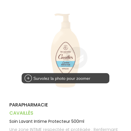
Dispositifs
Cheveux
VOTRE
médicaux
APPLICATION
Corps
DE SANTÉ
Homme
Solaire
Visage
Survolez la photo pour zoomer
PARAPHARMACIE
CAVAILLÈS
Soin Lavant Intime Protecteur 500ml
Une zone INTIME respectée et protégée : Renfermant