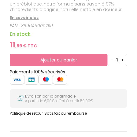
un prébiotique, notre formule sans savon à 97%
d’ingrédients d’origine naturelle nettoie en douceur
et aide à prévenir les désagréments intimes
En savoir plus
(irritations, démangeaisons…). Un moment de BIEN-
EAN :
3596490007119
ÊTRE grâce au surgras végétal pro-régénérant et aux
extraits de thym antibactérien pour un confort
En stock
optimal.
11
,
99
€ TTC
Ajouter au panier
-
1
+
Paiements 100% sécurisés
Livraison par la pharmacie
À partir de 6,90€, offert à partir 59,00€
Politique de retour
Satisfait ou remboursé