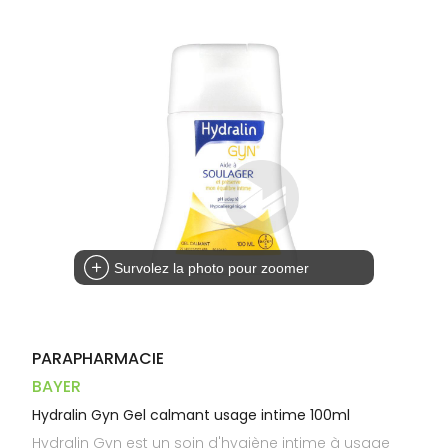
Dispositifs
Cheveux
VOTRE
médicaux
APPLICATION
Corps
DE SANTÉ
Homme
Solaire
Visage
Survolez la photo pour zoomer
PARAPHARMACIE
BAYER
Hydralin Gyn Gel calmant usage intime 100ml
Hydralin Gyn est un soin d'hygiène intime à usage