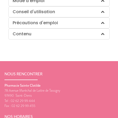
Mode d'emploi
Conseil d'utilisation
Précautions d'emploi
Contenu
NOUS RENCONTRER
Pharmacie Sainte Clotilde
78 Avenue Maréchal de Lattre de Tassigny
97490
Saint-Denis
Tel :
02 62 29 99 444
Fax :
02 62 29 99 455
NOS HORAIRES