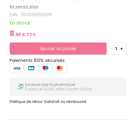
En savoir plus
EAN :
3532281652106
En stock
8
,
99
€ TTC
Ajouter au panier
-
1
+
Paiements 100% sécurisés
Livraison par la pharmacie
À partir de 6,90€, offert à partir 59,00€
Politique de retour
Satisfait ou remboursé