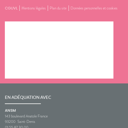
CGUVL
Mentions légales
Plan du site
Données personnelles et cookies
EN ADÉQUATION AVEC
ANSM
143 boulevard Anatole France
93200
Saint-Denis
01 55 87 30 00