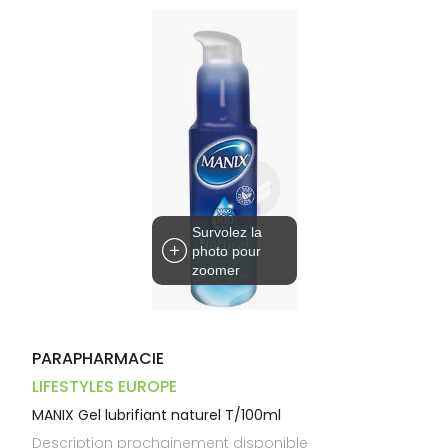
Dispositifs
Cheveux
VOTRE
médicaux
APPLICATION
Corps
DE SANTÉ
Homme
Solaire
Visage
Survolez la
photo pour
zoomer
PARAPHARMACIE
LIFESTYLES EUROPE
MANIX Gel lubrifiant naturel T/100ml
Description prochainement disponible