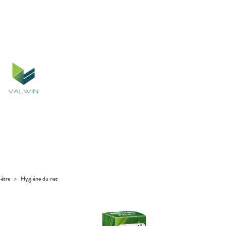
-être
>
Hygiène du nez