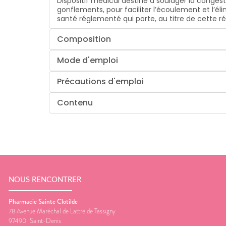
Dispositif médical destiné à soulager la congest
gonflements, pour faciliter l’écoulement et l’éli
santé réglementé qui porte, au titre de cette ré
Composition
Mode d'emploi
Précautions d'emploi
Contenu
NOUS RENCONTRER
Pharmacie Sainte Clotilde
78 Avenue Maréchal de Lattre de Tassigny
97490
Saint-Denis