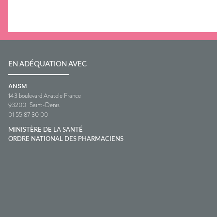
EN ADÉQUATION AVEC
ANSM
143 boulevard Anatole France
93200
Saint-Denis
01 55 87 30 00
MINISTÈRE DE LA SANTÉ
ORDRE NATIONAL DES PHARMACIENS