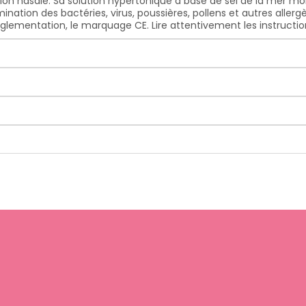
ion nasale. Sa solution hypertonique à base de sel de la mer mort
mination des bactéries, virus, poussières, pollens et autres aller
glementation, le marquage CE. Lire attentivement les instruction