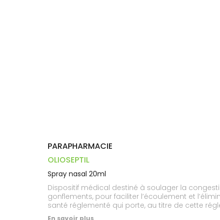
Dispositifs
Cheveux
VOTRE
médicaux
APPLICATION
Corps
DE SANTÉ
Homme
Solaire
Visage
PARAPHARMACIE
OLIOSEPTIL
Spray nasal 20ml
Dispositif médical destiné à soulager la congesti
gonflements, pour faciliter l’écoulement et l’élim
santé réglementé qui porte, au titre de cette régl
En savoir plus