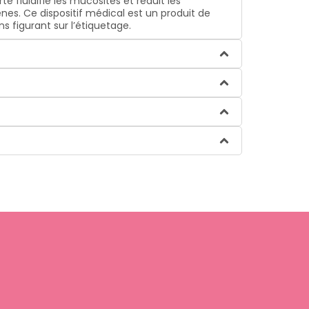
e fluidifie les mucosités et réduit les
gènes. Ce dispositif médical est un produit de
s figurant sur l’étiquetage.