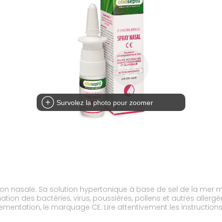
Survolez la photo pour zoomer
on nasale. Sa solution hypertonique à base de sel de la mer mort
ination des bactéries, virus, poussières, pollens et autres allerg
ementation, le marquage CE. Lire attentivement les instructions 