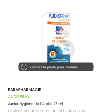
Dispositifs
Cheveux
VOTRE
médicaux
APPLICATION
Corps
DE SANTÉ
Homme
Solaire
Visage
Survolez la photo pour zoomer
PARAPHARMACIE
AUDISPRAY
Junior Hygiène de l'Oreille 25 ml
Le glycérol agit comme agent hydratant et