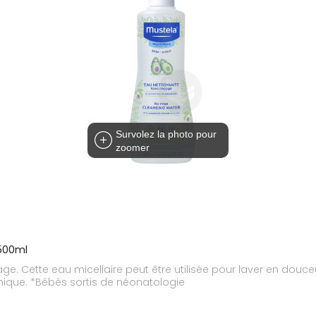
Survolez la photo pour
zoomer
 500ml
çage. Cette eau micellaire peut être utilisée pour laver en douce
unique. *Bébés sortis de néonatologie