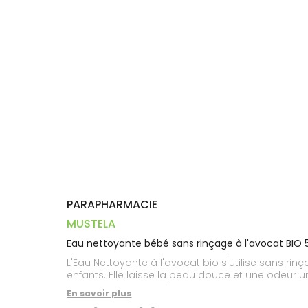
Dispositifs
Cheveux
VOTRE
médicaux
APPLICATION
Corps
DE SANTÉ
Homme
Solaire
Visage
PARAPHARMACIE
MUSTELA
Eau nettoyante bébé sans rinçage à l'avocat BIO
L'Eau Nettoyante à l'avocat bio s'utilise sans rin
enfants. Elle laisse la peau douce et une odeur 
En savoir plus