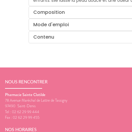
enfants. Elle laisse la peau douce et une odeur
Composition
Mode d'emploi
Contenu
NOUS RENCONTRER
Pharmacie Sainte Clotilde
78 Avenue Maréchal de Lattre de Tassigny
97490
Saint-Denis
Tel :
02 62 29 99 444
Fax :
02 62 29 99 455
NOS HORAIRES