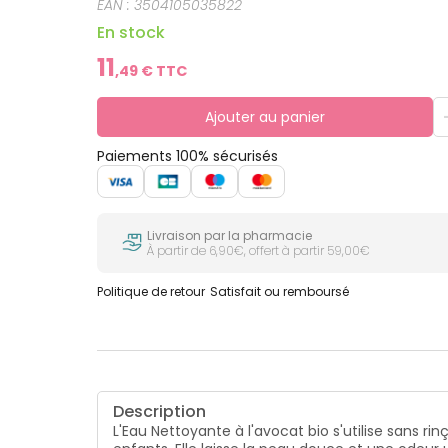
EAN :
3504105035822
En stock
11
,
49
€ TTC
Ajouter au panier
Paiements 100% sécurisés
Livraison par la pharmacie
À partir de 6,90€, offert à partir 59,00€
Politique de retour
Satisfait ou remboursé
Description
L'Eau Nettoyante à l'avocat bio s'utilise sans ri