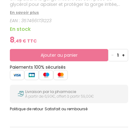
glycérol pour apaiser et protéger la gorge irritée,
d'extrait de feuille de lierre pour aider à dégager le
En savoir plus
mucus lors de la toux, et de miel.
EAN :
3574661731223
En stock
8
,
49
€ TTC
Ajouter au panier
-
1
+
Paiements 100% sécurisés
Livraison par la pharmacie
À partir de 6,90€, offert à partir 59,00€
Politique de retour
Satisfait ou remboursé