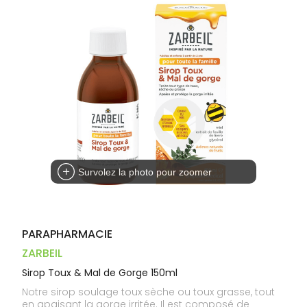
Dispositifs
Cheveux
VOTRE
médicaux
APPLICATION
Corps
DE SANTÉ
Homme
Solaire
Visage
Survolez la photo pour zoomer
PARAPHARMACIE
ZARBEIL
Sirop Toux & Mal de Gorge 150ml
Notre sirop soulage toux sèche ou toux grasse, tout
en apaisant la gorge irritée. Il est composé de