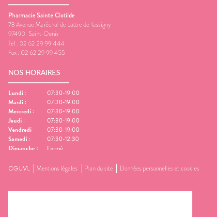
Pharmacie Sainte Clotilde
78 Avenue Maréchal de Lattre de Tassigny
97490
Saint-Denis
Tel :
02 62 29 99 444
Fax :
02 62 29 99 455
NOS HORAIRES
Lundi
:
07:30-19:00
Mardi
:
07:30-19:00
Mercredi
:
07:30-19:00
Jeudi
:
07:30-19:00
Vendredi
:
07:30-19:00
Samedi
:
07:30-12:30
Dimanche
:
Fermé
CGUVL
Mentions légales
Plan du site
Données personnelles et cookies