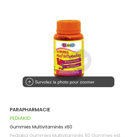
Dispositifs
Cheveux
VOTRE
médicaux
APPLICATION
Corps
DE SANTÉ
Homme
Solaire
Visage
Survolez la photo pour zoomer
PARAPHARMACIE
PEDIAKID
Gummies Multivitaminés x60
Pediakid Gummies Multivitaminés 60 Gommes est