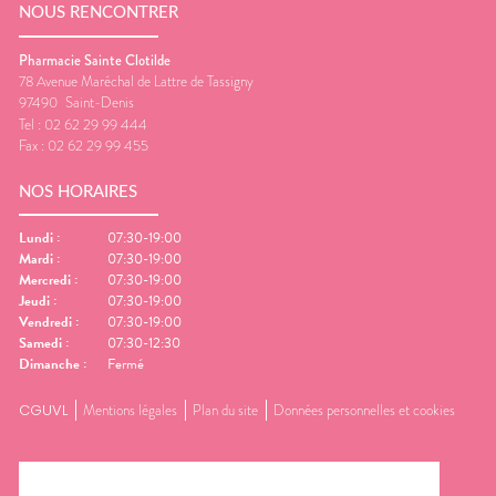
NOUS RENCONTRER
Pharmacie Sainte Clotilde
78 Avenue Maréchal de Lattre de Tassigny
97490
Saint-Denis
Tel :
02 62 29 99 444
Fax :
02 62 29 99 455
NOS HORAIRES
Lundi
:
07:30-19:00
Mardi
:
07:30-19:00
Mercredi
:
07:30-19:00
Jeudi
:
07:30-19:00
Vendredi
:
07:30-19:00
Samedi
:
07:30-12:30
Dimanche
:
Fermé
CGUVL
Mentions légales
Plan du site
Données personnelles et cookies