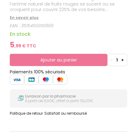
l'arôme naturel de fruits rouges se sucent ou se
croquent pour couvrir 225% de vos besoins
quotidiens en vitamine C.
En savoir plus
EAN :
3515450010969
En stock
5
,
99
€ TTC
Ajouter au panier
-
1
+
Paiements 100% sécurisés
Livraison par la pharmacie
À partir de 6,90€, offert à partir 59,00€
Politique de retour
Satisfait ou remboursé