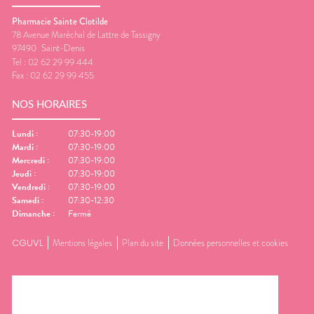
Pharmacie Sainte Clotilde
78 Avenue Maréchal de Lattre de Tassigny
97490
Saint-Denis
Tel :
02 62 29 99 444
Fax :
02 62 29 99 455
NOS HORAIRES
Lundi
:
07:30-19:00
Mardi
:
07:30-19:00
Mercredi
:
07:30-19:00
Jeudi
:
07:30-19:00
Vendredi
:
07:30-19:00
Samedi
:
07:30-12:30
Dimanche
:
Fermé
CGUVL
Mentions légales
Plan du site
Données personnelles et cookies