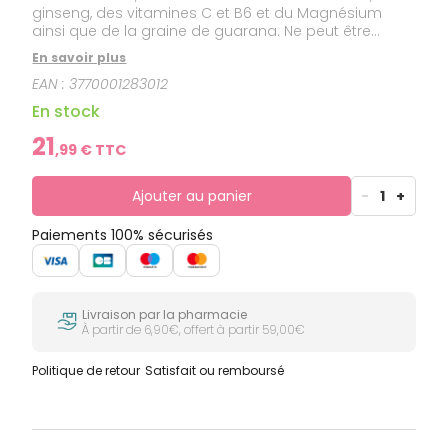
ginseng, des vitamines C et B6 et du Magnésium
ainsi que de la graine de guarana. Ne peut être
vendu que par un distributeur agréé.
En savoir plus
EAN :
3770001283012
En stock
21
,
99
€ TTC
Ajouter au panier
-
1
+
Paiements 100% sécurisés
Livraison par la pharmacie
À partir de 6,90€, offert à partir 59,00€
Politique de retour
Satisfait ou remboursé