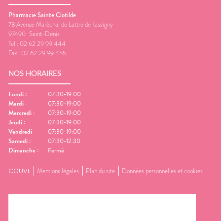
Pharmacie Sainte Clotilde
78 Avenue Maréchal de Lattre de Tassigny
97490
Saint-Denis
Tel :
02 62 29 99 444
Fax :
02 62 29 99 455
NOS HORAIRES
Lundi
:
07:30-19:00
Mardi
:
07:30-19:00
Mercredi
:
07:30-19:00
Jeudi
:
07:30-19:00
Vendredi
:
07:30-19:00
Samedi
:
07:30-12:30
Dimanche
:
Fermé
CGUVL
Mentions légales
Plan du site
Données personnelles et cookies