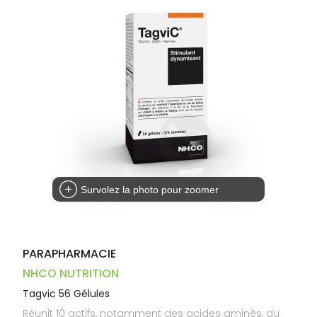
Dispositifs
Cheveux
VOTRE
médicaux
APPLICATION
Corps
DE SANTÉ
Homme
Solaire
Visage
Survolez la photo pour zoomer
PARAPHARMACIE
NHCO NUTRITION
Tagvic 56 Gélules
Réunit 10 actifs, notamment des acides aminés, du