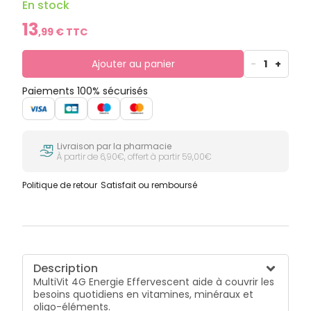
En stock
13
,
99
€ TTC
Ajouter au panier
-
1
+
Paiements 100% sécurisés
Livraison par la pharmacie
À partir de 6,90€, offert à partir 59,00€
Politique de retour
Satisfait ou remboursé
Description
MultiVit 4G Energie Effervescent aide à couvrir les
besoins quotidiens en vitamines, minéraux et
oligo-éléments.