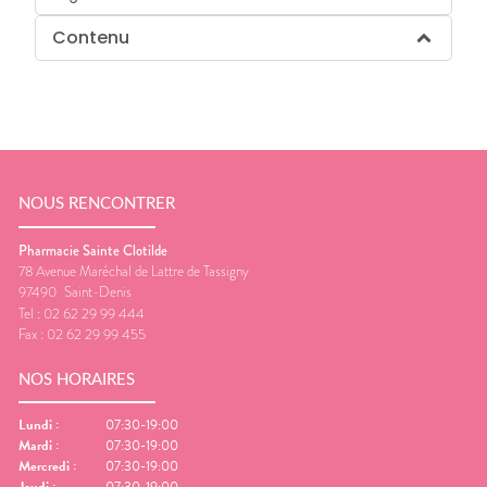
Contenu
NOUS RENCONTRER
Pharmacie Sainte Clotilde
78 Avenue Maréchal de Lattre de Tassigny
97490
Saint-Denis
Tel :
02 62 29 99 444
Fax :
02 62 29 99 455
NOS HORAIRES
Lundi
:
07:30-19:00
Mardi
:
07:30-19:00
Mercredi
:
07:30-19:00