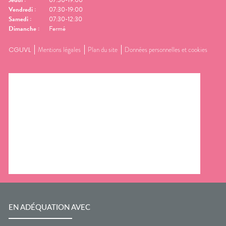
Jeudi
:
07:30-19:00
Vendredi
:
07:30-19:00
Samedi
:
07:30-12:30
Dimanche
:
Fermé
CGUVL
Mentions légales
Plan du site
Données personnelles et cookies
EN ADÉQUATION AVEC