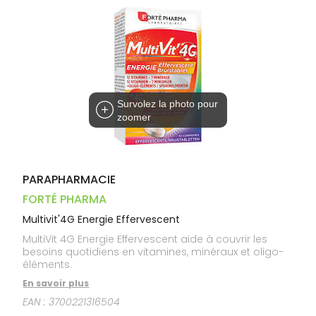
Dispositifs
Cheveux
VOTRE
médicaux
APPLICATION
Corps
DE SANTÉ
Homme
Solaire
Visage
Survolez la photo pour
zoomer
PARAPHARMACIE
FORTÉ PHARMA
Multivit'4G Energie Effervescent
MultiVit 4G Energie Effervescent aide à couvrir les
besoins quotidiens en vitamines, minéraux et oligo-
éléments.
En savoir plus
EAN :
3700221316504