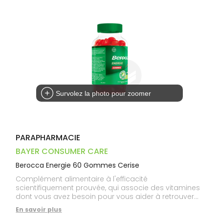
Dispositifs
Cheveux
VOTRE
médicaux
APPLICATION
Corps
DE SANTÉ
Homme
Solaire
Visage
Survolez la photo pour zoomer
PARAPHARMACIE
BAYER CONSUMER CARE
Berocca Energie 60 Gommes Cerise
Complément alimentaire à l'efficacité
scientifiquement prouvée, qui associe des vitamines
dont vous avez besoin pour vous aider à retrouver
votre énergie physique et mentale !
En savoir plus