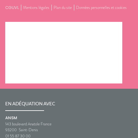
CGUVL
Mentions légales
Plan du site
Données personnelles et cookies
EN ADÉQUATION AVEC
ANSM
143 boulevard Anatole France
93200
Saint-Denis
01 55 87 30 00