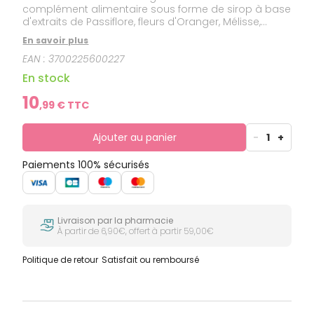
complément alimentaire sous forme de sirop à base
d'extraits de Passiflore, fleurs d'Oranger, Mélisse,
Gentiane, Houblon, Vitamine B6, Magnésium et
En savoir plus
Phosphore. Il favorise l'apaisement et réduit
EAN :
3700225600227
l'agitation notamment grâce : Aux extraits de
Passiflore, Mélisse, Houblon, fleur d'Oranger, qui
En stock
contribuent à réduire l'agitation et favoriser
l'apaisement, A sa formule riche en Vitamine B6, pour
10
,
99
€ TTC
le bon fonctionnement du système nerveux.
Ajouter au panier
-
1
+
Paiements 100% sécurisés
Livraison par la pharmacie
À partir de 6,90€, offert à partir 59,00€
Politique de retour
Satisfait ou remboursé