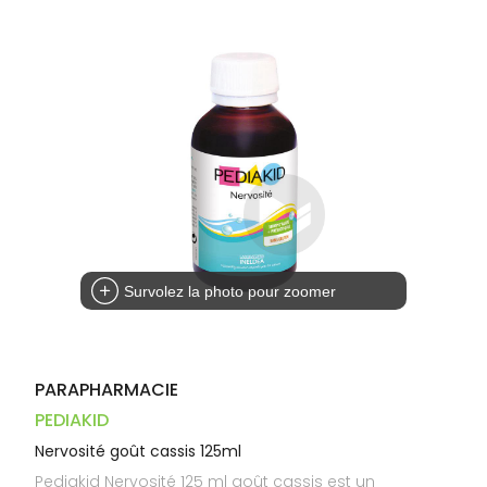
Dispositifs
Cheveux
VOTRE
médicaux
APPLICATION
Corps
DE SANTÉ
Homme
Solaire
Visage
Survolez la photo pour zoomer
PARAPHARMACIE
PEDIAKID
Nervosité goût cassis 125ml
Pediakid Nervosité 125 ml goût cassis est un