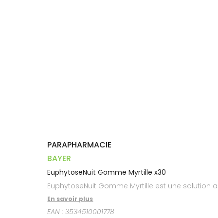
Dispositifs
Cheveux
VOTRE
médicaux
APPLICATION
Corps
DE SANTÉ
Homme
Solaire
Visage
PARAPHARMACIE
BAYER
EuphytoseNuit Gomme Myrtille x30
EuphytoseNuit Gomme Myrtille est une solution
En savoir plus
EAN :
3534510001778