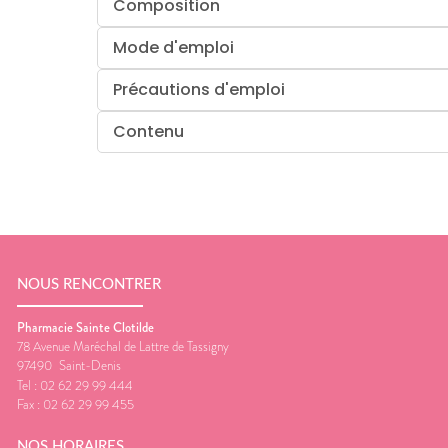
Composition
Mode d'emploi
Précautions d'emploi
Contenu
NOUS RENCONTRER
Pharmacie Sainte Clotilde
78 Avenue Maréchal de Lattre de Tassigny
97490
Saint-Denis
Tel :
02 62 29 99 444
Fax :
02 62 29 99 455
NOS HORAIRES