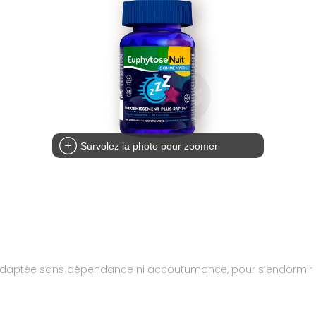
Survolez la photo pour zoomer
 adaptée sans dépendance ni accoutumance, pour s’endormir 