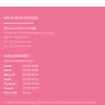
NOUS RENCONTRER
Pharmacie Sainte Clotilde
78 Avenue Maréchal de Lattre de Tassigny
97490
Saint-Denis
Tel :
02 62 29 99 444
Fax :
02 62 29 99 455
NOS HORAIRES
Lundi
:
07:30-19:00
Mardi
:
07:30-19:00
Mercredi
:
07:30-19:00
Jeudi
:
07:30-19:00
Vendredi
:
07:30-19:00
Samedi
:
07:30-12:30
Dimanche
:
Fermé
CGUVL
Mentions légales
Plan du site
Données personnelles et cookies