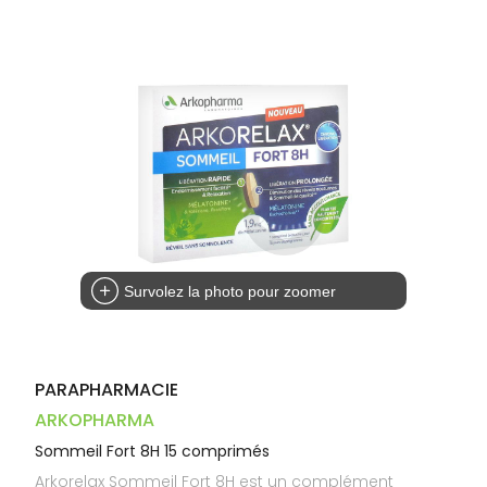
Dispositifs
Cheveux
VOTRE
médicaux
APPLICATION
Corps
DE SANTÉ
Homme
Solaire
Visage
Survolez la photo pour zoomer
PARAPHARMACIE
ARKOPHARMA
Sommeil Fort 8H 15 comprimés
Arkorelax Sommeil Fort 8H est un complément