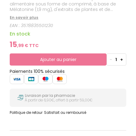
alimentaire sous forme de comprimé, à base de
Mélatonine (1,9 mg), d'extraits de plantes et de
Vitamine B6. Ce complément alimentaire se
En savoir plus
présente sous un comprimé bicouche : La dose
EAN :
3578835501230
optimale de Mélatonine en libération rapide (1 mg) et
en libération prolongée (0,9 mg). Sans
En stock
accoutumance, ni somnolence. Formulé sans
dioxyde de Titane, sans lactose, sans gluten.
15
,
99
€ TTC
Ajouter au panier
-
1
+
Paiements 100% sécurisés
Livraison par la pharmacie
À partir de 6,90€, offert à partir 59,00€
Politique de retour
Satisfait ou remboursé