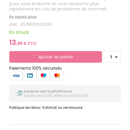
pour vous endormir et vous rendormir plus
rapidement en cas de problèmes de sommeil
occasionnels, de réveils au milieu de la nuit ou de jet
En savoir plus
lag (décalage horaire).
EAN :
3578835502749
En stock
13
,
99
€ TTC
Ajouter au panier
-
1
+
Paiements 100% sécurisés
Livraison par la pharmacie
À partir de 6,90€, offert à partir 59,00€
Politique de retour
Satisfait ou remboursé