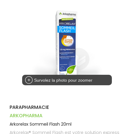
Dispositifs
Cheveux
VOTRE
médicaux
APPLICATION
Corps
DE SANTÉ
Homme
Solaire
Visage
Survolez la photo pour zoomer
PARAPHARMACIE
ARKOPHARMA
Arkorelax Sommeil Flash 20ml
Arkorelax® Sommeil Flash est votre solution express