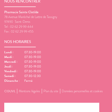
NOUS RENCONTRER
Pharmacie Sainte Clotilde
78 Avenue Maréchal de Lattre de Tassigny
97490
Saint-Denis
Tel :
02 62 29 99 444
Fax :
02 62 29 99 455
NOS HORAIRES
Lundi
:
07:30-19:00
Mardi
:
07:30-19:00
Mercredi
:
07:30-19:00
Jeudi
:
07:30-19:00
Vendredi
:
07:30-19:00
Samedi
:
07:30-12:30
Dimanche
:
Fermé
CGUVL
Mentions légales
Plan du site
Données personnelles et cookies