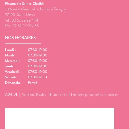
Pharmacie Sainte Clotilde
78 Avenue Maréchal de Lattre de Tassigny
97490
Saint-Denis
Tel :
02 62 29 99 444
Fax :
02 62 29 99 455
NOS HORAIRES
Lundi
:
07:30-19:00
Mardi
:
07:30-19:00
Mercredi
:
07:30-19:00
Jeudi
:
07:30-19:00
Vendredi
:
07:30-19:00
Samedi
:
07:30-12:30
Dimanche
:
Fermé
CGUVL
Mentions légales
Plan du site
Données personnelles et cookies