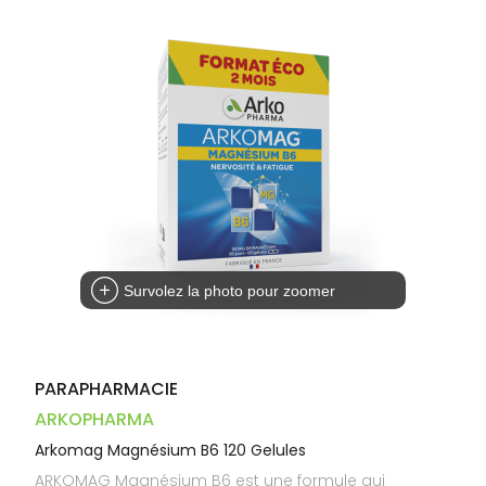
Dispositifs
Cheveux
VOTRE
médicaux
APPLICATION
Corps
DE SANTÉ
Homme
Solaire
Visage
Survolez la photo pour zoomer
PARAPHARMACIE
ARKOPHARMA
Arkomag Magnésium B6 120 Gelules
ARKOMAG Magnésium B6 est une formule qui