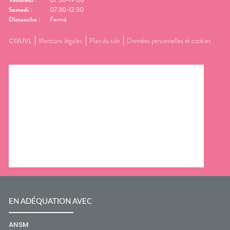
Vendredi
:
07:30-19:00
Samedi
:
07:30-12:30
Dimanche
:
Fermé
CGUVL
Mentions légales
Plan du site
Données personnelles et cookies
EN ADÉQUATION AVEC
ANSM