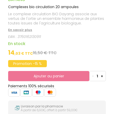
Complexes bio circulation 20 ampoules
Le complexe circulation BIO Dayang associe aux
vertus de l'ortie un ensemble harmonieux de plantes
toutes issues de l'agriculture biologique.
En savoir plus
EAN :
3760162130911
En stock
14
16,50 € TTC
,
03
€ TTC
Promotion -15 %
Ajouter au panier
-
1
+
Paiements 100% sécurisés
Livraison par la pharmacie
À partir de 6,90€, offert à partir 59,00€