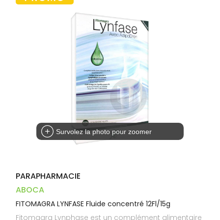
Dispositifs
Cheveux
VOTRE
médicaux
APPLICATION
Corps
DE SANTÉ
Homme
Solaire
Visage
Survolez la photo pour zoomer
PARAPHARMACIE
ABOCA
FITOMAGRA LYNFASE Fluide concentré 12Fl/15g
Fitomagra Lynphase est un complément alimentaire