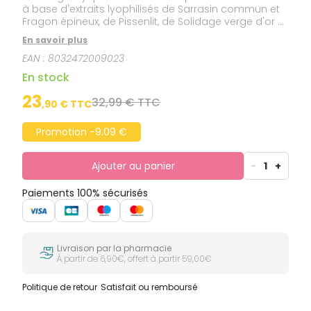
à base d'extraits lyophilisés de Sarrasin commun et
Fragon épineux, de Pissenlit, de Solidage verge d'or et
d'Orthosiphon.
En savoir plus
EAN :
8032472009023
En stock
23
32,99 € TTC
,
90
€ TTC
Promotion -9.09 €
Ajouter au panier
-
1
+
Paiements 100% sécurisés
Livraison par la pharmacie
À partir de 6,90€, offert à partir 59,00€
Politique de retour
Satisfait ou remboursé