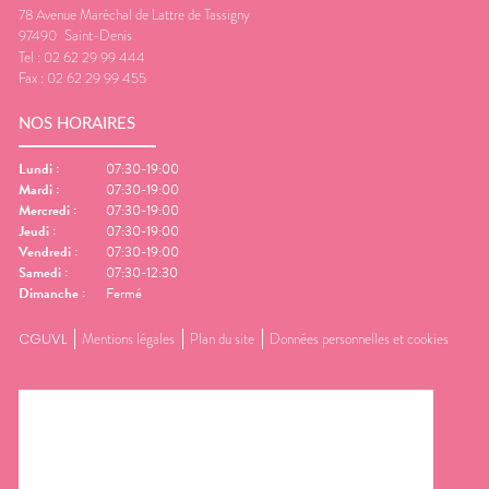
78 Avenue Maréchal de Lattre de Tassigny
97490
Saint-Denis
Tel :
02 62 29 99 444
Fax :
02 62 29 99 455
NOS HORAIRES
Lundi
:
07:30-19:00
Mardi
:
07:30-19:00
Mercredi
:
07:30-19:00
Jeudi
:
07:30-19:00
Vendredi
:
07:30-19:00
Samedi
:
07:30-12:30
Dimanche
:
Fermé
CGUVL
Mentions légales
Plan du site
Données personnelles et cookies