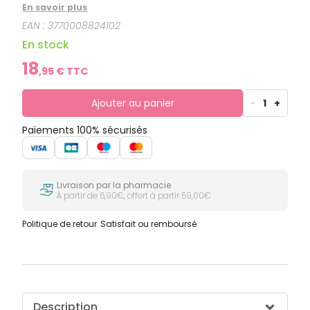
Antispasmodique.
En savoir plus
EAN :
3770008824102
En stock
18
,
95
€ TTC
Ajouter au panier
-
1
+
Paiements 100% sécurisés
Livraison par la pharmacie
À partir de 6,90€, offert à partir 59,00€
Politique de retour
Satisfait ou remboursé
Description