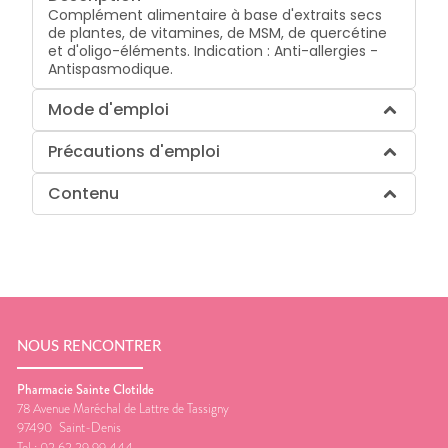
Complément alimentaire à base d'extraits secs
de plantes, de vitamines, de MSM, de quercétine
et d'oligo-éléments. Indication : Anti-allergies -
Antispasmodique.
Mode d'emploi
Précautions d'emploi
Contenu
NOUS RENCONTRER
Pharmacie Sainte Clotilde
78 Avenue Maréchal de Lattre de Tassigny
97490
Saint-Denis
Tel :
02 62 29 99 444