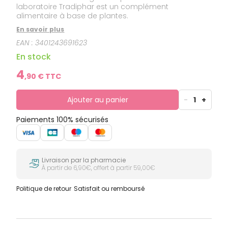
laboratoire Tradiphar est un complément
alimentaire à base de plantes.
En savoir plus
EAN :
3401243691623
En stock
4
,
90
€ TTC
Ajouter au panier
-
1
+
Paiements 100% sécurisés
Livraison par la pharmacie
À partir de 6,90€, offert à partir 59,00€
Politique de retour
Satisfait ou remboursé