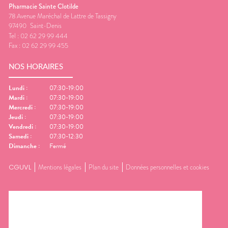
Pharmacie Sainte Clotilde
78 Avenue Maréchal de Lattre de Tassigny
97490
Saint-Denis
Tel :
02 62 29 99 444
Fax :
02 62 29 99 455
NOS HORAIRES
Lundi
:
07:30-19:00
Mardi
:
07:30-19:00
Mercredi
:
07:30-19:00
Jeudi
:
07:30-19:00
Vendredi
:
07:30-19:00
Samedi
:
07:30-12:30
Dimanche
:
Fermé
CGUVL
Mentions légales
Plan du site
Données personnelles et cookies