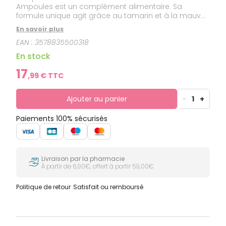
Ampoules est un complément alimentaire. Sa
formule unique agit grâce au tamarin et à la mauve,
au pruneau et à l'acacia.Certifié bio. Sans édulcorant,
En savoir plus
conservateur, alcool.
EAN :
3578835500318
En stock
17
,
99
€ TTC
Ajouter au panier
-
1
+
Paiements 100% sécurisés
Livraison par la pharmacie
À partir de 6,90€, offert à partir 59,00€
Politique de retour
Satisfait ou remboursé