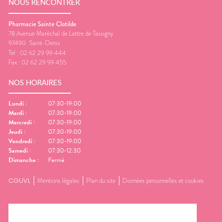
NOUS RENCONTRER
Pharmacie Sainte Clotilde
78 Avenue Maréchal de Lattre de Tassigny
97490
Saint-Denis
Tel :
02 62 29 99 444
Fax :
02 62 29 99 455
NOS HORAIRES
Lundi
:
07:30-19:00
Mardi
:
07:30-19:00
Mercredi
:
07:30-19:00
Jeudi
:
07:30-19:00
Vendredi
:
07:30-19:00
Samedi
:
07:30-12:30
Dimanche
:
Fermé
CGUVL
Mentions légales
Plan du site
Données personnelles et cookies