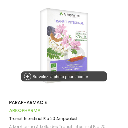
Dispositifs
Cheveux
VOTRE
médicaux
APPLICATION
Corps
DE SANTÉ
Homme
Solaire
Visage
Survolez la photo pour zoomer
PARAPHARMACIE
ARKOPHARMA
Transit Intestinal Bio 20 Ampoulesl
Arkopharma Arkofluides Transit Intestinal Bio 20