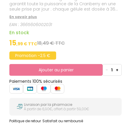
garantit toute la puissance de la Cranberry en une
seule prise par jour : chaque gélule est dosée à 36
mg en ProAnthoCyanidines (PACs).
En savoir plus
EAN :
3665606002031
En stock
15
18,49 € TTC
,
99
€ TTC
Promotion -2.5 €
Ajouter au panier
-
1
+
Paiements 100% sécurisés
Livraison par la pharmacie
À partir de 6,90€, offert à partir 59,00€
Politique de retour
Satisfait ou remboursé