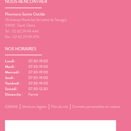
NOUS RENCONTRER
Pharmacie Sainte Clotilde
78 Avenue Maréchal de Lattre de Tassigny
97490
Saint-Denis
Tel :
02 62 29 99 444
Fax :
02 62 29 99 455
NOS HORAIRES
Lundi
:
07:30-19:00
Mardi
:
07:30-19:00
Mercredi
:
07:30-19:00
Jeudi
:
07:30-19:00
Vendredi
:
07:30-19:00
Samedi
:
07:30-12:30
Dimanche
:
Fermé
CGUVL
Mentions légales
Plan du site
Données personnelles et cookies