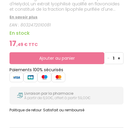
d'Helydol, un extrait lyophilisé qualifié en flavonoïdes
et constitué de la fraction lipophile purifiée d'une
sélection spécifique d'Hélycrise, connu pour ses
En savoir plus
vertus.
EAN :
8032472010081
En stock
17
,
49
€ TTC
Ajouter au panier
-
1
+
Paiements 100% sécurisés
Livraison par la pharmacie
À partir de 6,90€, offert à partir 59,00€
Politique de retour
Satisfait ou remboursé