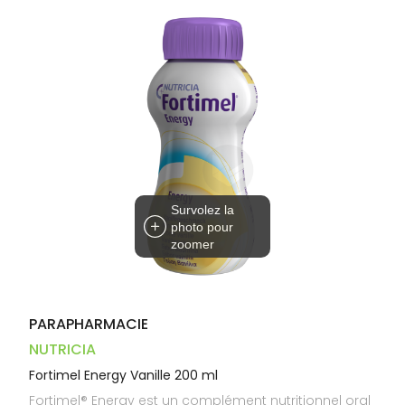
Dispositifs
Cheveux
VOTRE
médicaux
APPLICATION
Corps
DE SANTÉ
Homme
Solaire
Visage
Survolez la
photo pour
zoomer
PARAPHARMACIE
NUTRICIA
Fortimel Energy Vanille 200 ml
Fortimel® Energy est un complément nutritionnel oral