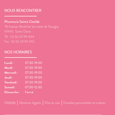
NOUS RENCONTRER
Pharmacie Sainte Clotilde
78 Avenue Maréchal de Lattre de Tassigny
97490
Saint-Denis
Tel :
02 62 29 99 444
Fax :
02 62 29 99 455
NOS HORAIRES
Lundi
:
07:30-19:00
Mardi
:
07:30-19:00
Mercredi
:
07:30-19:00
Jeudi
:
07:30-19:00
Vendredi
:
07:30-19:00
Samedi
:
07:30-12:30
Dimanche
:
Fermé
CGUVL
Mentions légales
Plan du site
Données personnelles et cookies