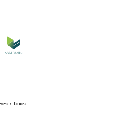
iments
>
Boissons