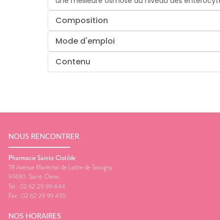
une meilleure osmose au niveau des entérocyt
Composition
Mode d'emploi
Contenu
NOUS RENCONTRER
Pharmacie Sainte Clotilde
78 Avenue Maréchal de Lattre de Tassigny
97490
Saint-Denis
Tel :
02 62 29 99 444
Fax :
02 62 29 99 455
NOS HORAIRES