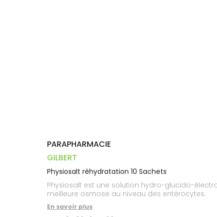
Dispositifs
Cheveux
VOTRE
médicaux
APPLICATION
Corps
DE SANTÉ
Homme
Solaire
Visage
PARAPHARMACIE
GILBERT
Physiosalt réhydratation 10 Sachets
Physiosalt est une solution hydro-glucido-électro
meilleure osmose au niveau des entérocytes.
En savoir plus