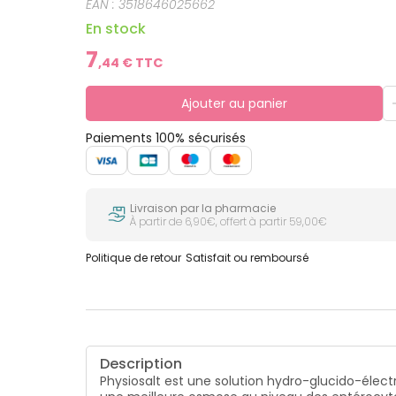
EAN :
3518646025662
En stock
7
,
44
€ TTC
Ajouter au panier
Paiements 100% sécurisés
Livraison par la pharmacie
À partir de 6,90€, offert à partir 59,00€
Politique de retour
Satisfait ou remboursé
Description
Physiosalt est une solution hydro-glucido-électr