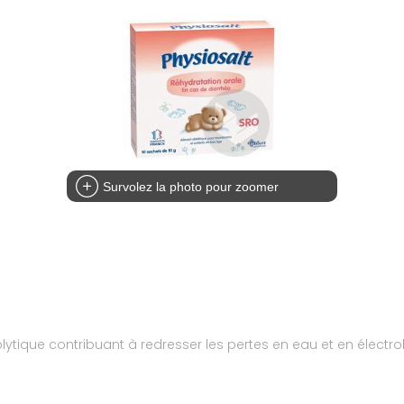
Survolez la photo pour zoomer
lytique contribuant à redresser les pertes en eau et en électro