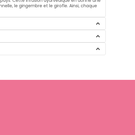
 du pays. Cette infusion ayurvédique en donne une
lle, le gingembre et le girofle. Ainsi, chaque