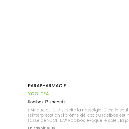
Dispositifs
Cheveux
VOTRE
médicaux
APPLICATION
Corps
DE SANTÉ
Homme
Solaire
Visage
PARAPHARMACIE
YOGI TEA
Rooibos 17 sachets
L'Afrique du Sud suscite la nostalgie. C'est le s
réinterprétation : l’arôme délicat du rooibos es
tasse de YOGI TEA® Rooibos évoque le soleil, la joi
En savoir plus