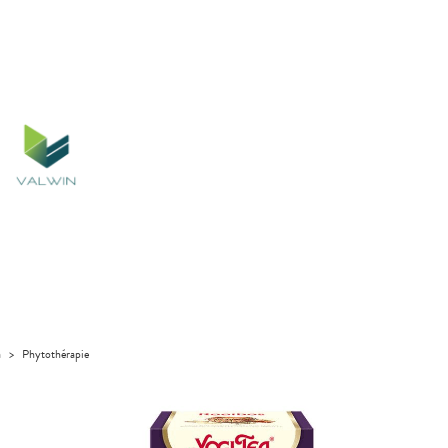
a
>
Phytothérapie