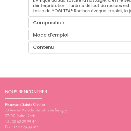
L'Afrique du Sud suscite la nostalgie. C'est le 
réinterprétation : l’arôme délicat du rooibos 
tasse de YOGI TEA® Rooibos évoque le soleil, la j
Composition
Mode d'emploi
Contenu
NOUS RENCONTRER
Pharmacie Sainte Clotilde
78 Avenue Maréchal de Lattre de Tassigny
97490
Saint-Denis
Tel :
02 62 29 99 444
Fax :
02 62 29 99 455