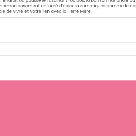
seul endroit où pousse le fascinant rooibos, la boisson nationale
est harmonieusement entouré d'épices aromatiques comme la canne
oie de vivre et votre lien avec la Terre Mère.