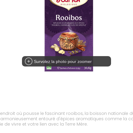
Survolez la photo pour zoomer
eul endroit où pousse le fascinant rooibos, la boisson national
t harmonieusement entouré d'épices aromatiques comme la canne
e de vivre et votre lien avec la Terre Mère.