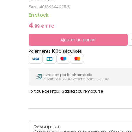
EAN :
4012824402591
En stock
4
,
99
€ TTC
Ajouter au panier
Paiements 100% sécurisés
Livraison par la pharmacie
À partir de 6,90€, offert à partir 59,00€
Politique de retour
Satisfait ou remboursé
Description