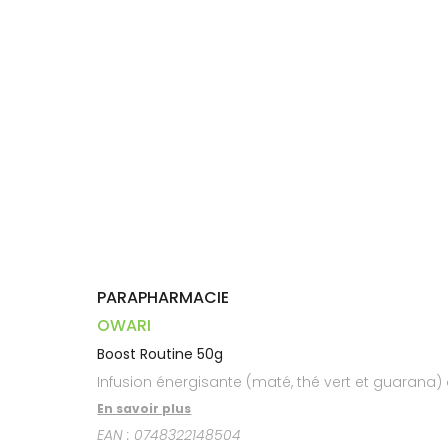
Dispositifs
Cheveux
VOTRE
médicaux
APPLICATION
Corps
DE SANTÉ
Homme
Solaire
Visage
PARAPHARMACIE
OWARI
Boost Routine 50g
Infusion énergisante (maté, thé vert et guarana) 
En savoir plus
EAN :
0748322148504