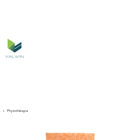
a
>
Phytothérapie