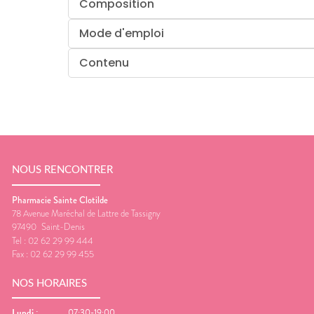
Composition
Mode d'emploi
Contenu
NOUS RENCONTRER
Pharmacie Sainte Clotilde
78 Avenue Maréchal de Lattre de Tassigny
97490
Saint-Denis
Tel :
02 62 29 99 444
Fax :
02 62 29 99 455
NOS HORAIRES
Lundi
:
07:30-19:00