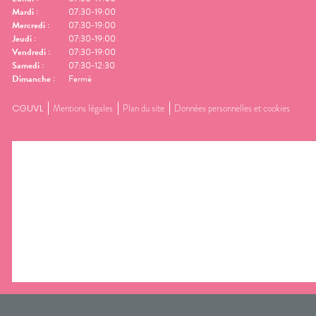
Mardi
:
07:30-19:00
Mercredi
:
07:30-19:00
Jeudi
:
07:30-19:00
Vendredi
:
07:30-19:00
Samedi
:
07:30-12:30
Dimanche
:
Fermé
CGUVL
Mentions légales
Plan du site
Données personnelles et cookies