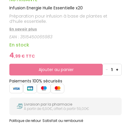
Infusion Energie Huile Essentielle x20
Préparation pour infusion à base de plantes et
d’huile essentielle.
En savoir plus
EAN :
3515450065983
En stock
4
,
99
€ TTC
Ajouter au panier
-
1
+
Paiements 100% sécurisés
Livraison par la pharmacie
À partir de 6,90€, offert à partir 59,00€
Politique de retour
Satisfait ou remboursé