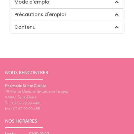
Mode d'emploi
Précautions d'emploi
Contenu
NOUS RENCONTRER
Pharmacie Sainte Clotilde
78 Avenue Maréchal de Lattre de Tassigny
97490
Saint-Denis
Tel :
02 62 29 99 444
Fax :
02 62 29 99 455
NOS HORAIRES
Lundi
:
07:30-19:00