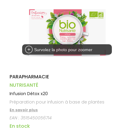
Dispositifs
Cheveux
VOTRE
médicaux
APPLICATION
Corps
DE SANTÉ
Homme
Solaire
Visage
Survolez la photo pour zoomer
PARAPHARMACIE
NUTRISANTÉ
Infusion Détox x20
Préparation pour infusion à base de plantes
En savoir plus
EAN :
3515450056714
En stock