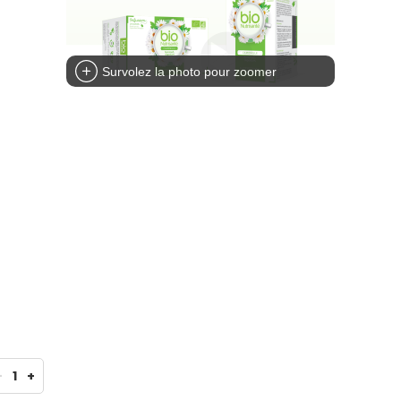
Survolez la photo pour zoomer
-
1
+