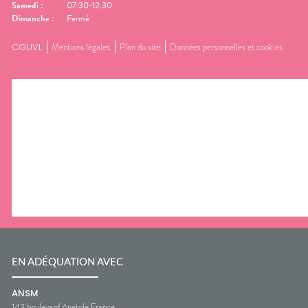
Samedi
:
07:30-12:30
Dimanche
:
Fermé
CGUVL
Mentions légales
Plan du site
Données personnelles et cookies
EN ADÉQUATION AVEC
ANSM
143 boulevard Anatole France