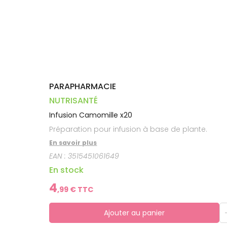
Dispositifs
Cheveux
VOTRE
médicaux
APPLICATION
Corps
DE SANTÉ
Homme
Solaire
Visage
PARAPHARMACIE
NUTRISANTÉ
Infusion Camomille x20
Préparation pour infusion à base de plante.
En savoir plus
EAN :
3515451061649
En stock
4
,
99
€ TTC
Ajouter au panier