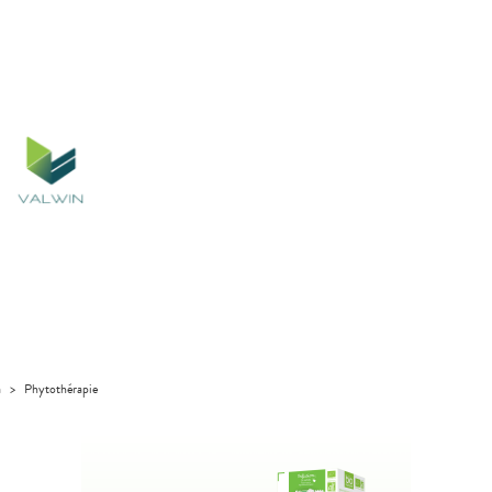
a
>
Phytothérapie