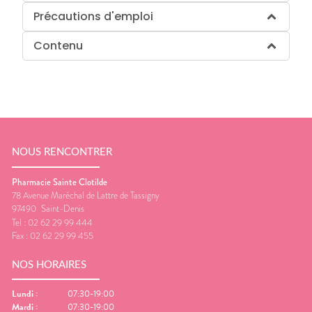
Précautions d'emploi
Contenu
NOUS RENCONTRER
Pharmacie Sainte Clotilde
78 Avenue Maréchal de Lattre de Tassigny
97490
Saint-Denis
Tel :
02 62 29 99 444
Fax :
02 62 29 99 455
NOS HORAIRES
Lundi
:
07:30-19:00
Mardi
:
07:30-19:00