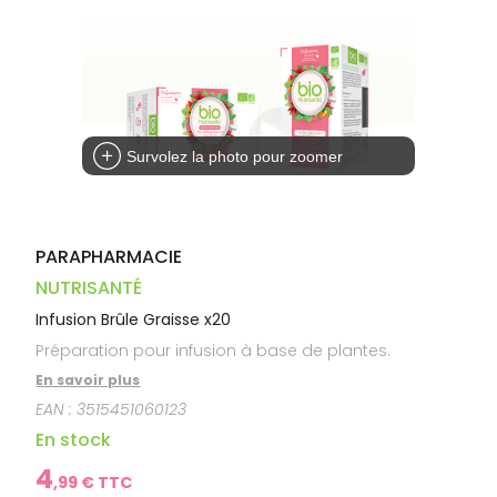
Dispositifs
Cheveux
VOTRE
médicaux
APPLICATION
Corps
DE SANTÉ
Homme
Solaire
Visage
Survolez la photo pour zoomer
PARAPHARMACIE
NUTRISANTÉ
Infusion Brûle Graisse x20
Préparation pour infusion à base de plantes.
En savoir plus
EAN :
3515451060123
En stock
4
,
99
€ TTC