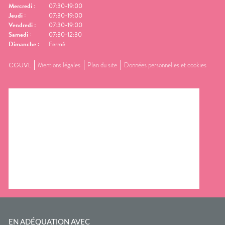
Mercredi
:
07:30-19:00
Jeudi
:
07:30-19:00
Vendredi
:
07:30-19:00
Samedi
:
07:30-12:30
Dimanche
:
Fermé
CGUVL
Mentions légales
Plan du site
Données personnelles et cookies
EN ADÉQUATION AVEC