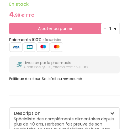
comme au plaisir de vos papilles Herbesan vous
En stock
garantit une véritable moment aussi plaisant que
savoureux grâce à la douceur de l'arôme naturel
4
,
99
€ TTC
d'ananas.
Ajouter au panier
-
1
+
Paiements 100% sécurisés
Livraison par la pharmacie
À partir de 6,90€, offert à partir 59,00€
Politique de retour
Satisfait ou remboursé
Description
Spécialiste des compléments alimentaires depuis
plus de 40 ans, Herbesan fait preuve de son