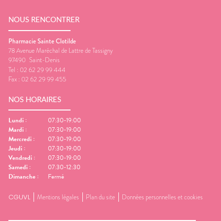
NOUS RENCONTRER
Pharmacie Sainte Clotilde
78 Avenue Maréchal de Lattre de Tassigny
97490
Saint-Denis
Tel :
02 62 29 99 444
Fax :
02 62 29 99 455
NOS HORAIRES
Lundi
:
07:30-19:00
Mardi
:
07:30-19:00
Mercredi
:
07:30-19:00
Jeudi
:
07:30-19:00
Vendredi
:
07:30-19:00
Samedi
:
07:30-12:30
Dimanche
:
Fermé
CGUVL
Mentions légales
Plan du site
Données personnelles et cookies