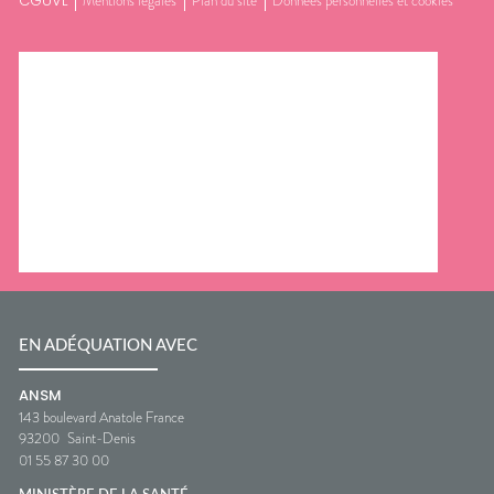
CGUVL
Mentions légales
Plan du site
Données personnelles et cookies
EN ADÉQUATION AVEC
ANSM
143 boulevard Anatole France
93200
Saint-Denis
01 55 87 30 00