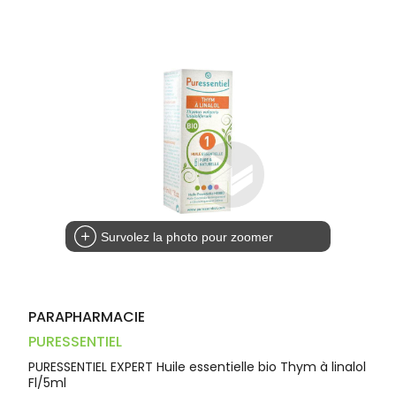
Dispositifs
Cheveux
VOTRE
médicaux
APPLICATION
Corps
DE SANTÉ
Homme
Solaire
Visage
Survolez la photo pour zoomer
PARAPHARMACIE
PURESSENTIEL
PURESSENTIEL EXPERT Huile essentielle bio Thym à linalol
Fl/5ml