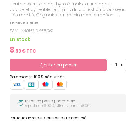
L'huile essentielle de thym à linalol a une odeur
douce et agréable.Le thym à linalol est un arbrisseau
très ramifié. Originaire du bassin méditerranéen, il
affectionne les sols secs et rocailleux et, comme
En savoir plus
chacun le sait, le soleil ! Il offre de délicates fleurettes
EAN :
3401599455061
blanc-rose. Sa multiplication se fait par division des
touffes au printemps ou par bouturage estival. Il peut
En stock
pousser jusqu'à 2000 mètres d'altitude.Cette huile
essentielle est HEBBD (Huile Essentielle
8
,
99
€ TTC
Botaniquement et Biochimiquement Définie).
Ajouter au panier
-
1
+
Paiements 100% sécurisés
Livraison par la pharmacie
À partir de 6,90€, offert à partir 59,00€
Politique de retour
Satisfait ou remboursé