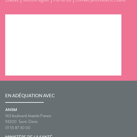
CGUVL
Mentions légales
Plan du site
Données personnelles et cookies
EN ADÉQUATION AVEC
ANSM
143 boulevard Anatole France
93200
Saint-Denis
01 55 87 30 00