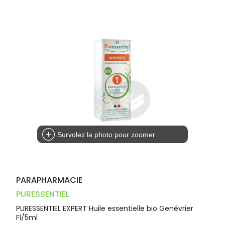
Dispositifs
Cheveux
VOTRE
médicaux
APPLICATION
Corps
DE SANTÉ
Homme
Solaire
Visage
Survolez la photo pour zoomer
PARAPHARMACIE
PURESSENTIEL
PURESSENTIEL EXPERT Huile essentielle bio Genévrier
Fl/5ml