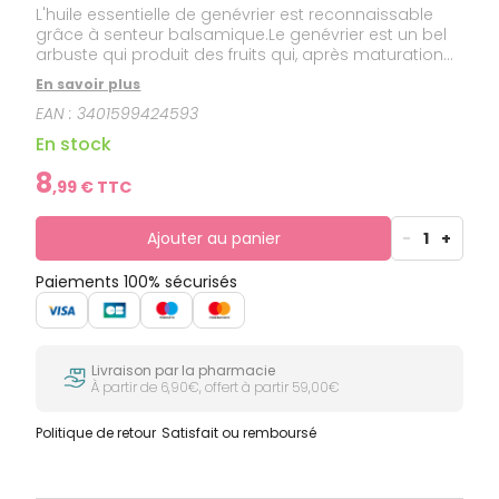
L'huile essentielle de genévrier est reconnaissable
grâce à senteur balsamique.Le genévrier est un bel
arbuste qui produit des fruits qui, après maturation
de deux ans, sont baptisés "baies de genièvre". Il
En savoir plus
apprécie le soleil mais ne craint pas le froid. Il pousse
EAN :
3401599424593
dans les pays de l'hémisphère Nord.En France, on le
rencontre en Provence, et les principaux pays
En stock
producteurs comptent l'Italie, l'Espagne, la Grèce et
l'Autriche. Cette huile essentielle est HEBBD (Huile
8
,
99
€ TTC
Essentielle Botaniquement et Biochimiquement
Définie).
Ajouter au panier
-
1
+
Paiements 100% sécurisés
Livraison par la pharmacie
À partir de 6,90€, offert à partir 59,00€
Politique de retour
Satisfait ou remboursé