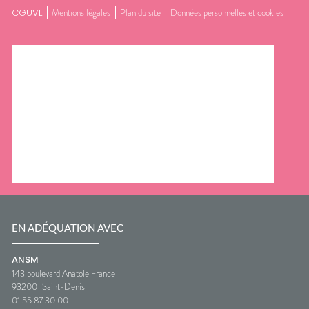
CGUVL
Mentions légales
Plan du site
Données personnelles et cookies
EN ADÉQUATION AVEC
ANSM
143 boulevard Anatole France
93200
Saint-Denis
01 55 87 30 00