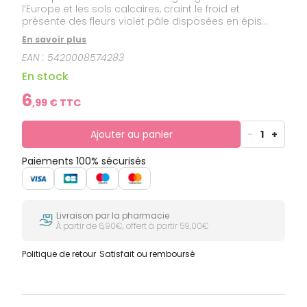
l’Europe et les sols calcaires, craint le froid et
présente des fleurs violet pâle disposées en épis
lâches, au sommet de longues tiges. La floraison et
En savoir plus
la cueillette sont plus tardives que la lavande vraie.
EAN :
5420008574283
La lavande aspic fournit une huile essentielle qualifiée
d’urgence car elle sera “miraculeuse” pour soulager
En stock
et guérir de manière quasi instantanée les brûlures
sévères et les piqûres de guêpe. En avoir eu besoin
6
,
99
€ TTC
dans ces circonstances prouve, s’il en est, que
l’aromathérapie est bien une médecine à part
entière.
Ajouter au panier
-
1
+
Paiements 100% sécurisés
Livraison par la pharmacie
À partir de 6,90€, offert à partir 59,00€
Politique de retour
Satisfait ou remboursé