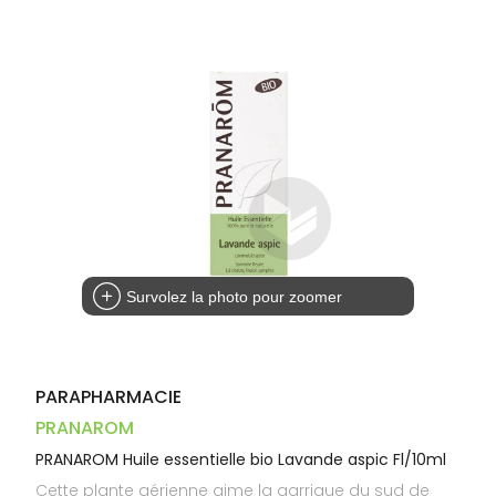
Dispositifs
Cheveux
VOTRE
médicaux
APPLICATION
Corps
DE SANTÉ
Homme
Solaire
Visage
Survolez la photo pour zoomer
PARAPHARMACIE
PRANAROM
PRANAROM Huile essentielle bio Lavande aspic Fl/10ml
Cette plante aérienne aime la garrigue du sud de