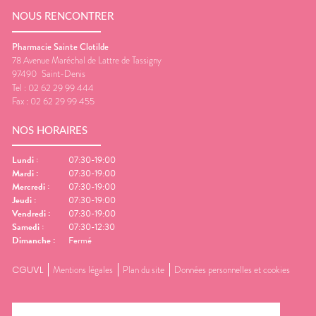
NOUS RENCONTRER
Pharmacie Sainte Clotilde
78 Avenue Maréchal de Lattre de Tassigny
97490
Saint-Denis
Tel :
02 62 29 99 444
Fax :
02 62 29 99 455
NOS HORAIRES
Lundi
:
07:30-19:00
Mardi
:
07:30-19:00
Mercredi
:
07:30-19:00
Jeudi
:
07:30-19:00
Vendredi
:
07:30-19:00
Samedi
:
07:30-12:30
Dimanche
:
Fermé
CGUVL
Mentions légales
Plan du site
Données personnelles et cookies