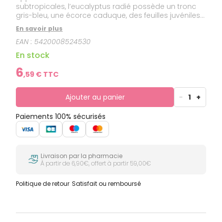
subtropicales, l’eucalyptus radié possède un tronc
gris-bleu, une écorce caduque, des feuilles juvéniles
arrondies et des feuilles adultes lancéolées. Les
En savoir plus
aborigènes d’Australie utilisent les feuilles à l’état frais
EAN :
5420008524530
pour panser leurs plaies.
En stock
6
,
59
€ TTC
Ajouter au panier
-
1
+
Paiements 100% sécurisés
Livraison par la pharmacie
À partir de 6,90€, offert à partir 59,00€
Politique de retour
Satisfait ou remboursé