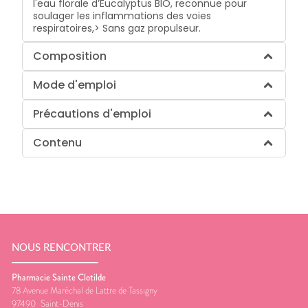
l'eau florale d’Eucalyptus BIO, reconnue pour
soulager les inflammations des voies
respiratoires,> Sans gaz propulseur.
Composition
Mode d'emploi
Précautions d'emploi
Contenu
NOUS RENCONTRER
Pharmacie Sainte Clotilde
78 Avenue Maréchal de Lattre de Tassigny
97490
Saint-Denis