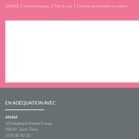
CGUVL
Mentions légales
Plan du site
Données personnelles et cookies
EN ADÉQUATION AVEC
ANSM
143 boulevard Anatole France
93200
Saint-Denis
01 55 87 30 00