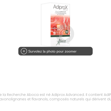
Survolez la photo pour zoomer
e la Recherche Aboca est né Adiprox Advanced. Il contient Adi
lavonolignanes et flavanols, composés naturels qui dérivent d