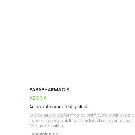
Dispositifs
Cheveux
VOTRE
médicaux
APPLICATION
Corps
DE SANTÉ
Homme
Solaire
Visage
PARAPHARMACIE
ABOCA
Adiprox Advanced 50 gélules
Grâce aux plateformes scientifiques avancées d
riche en procyanidines, acides chlorogéniques, f
Pépins de raisin.
En savoir plus