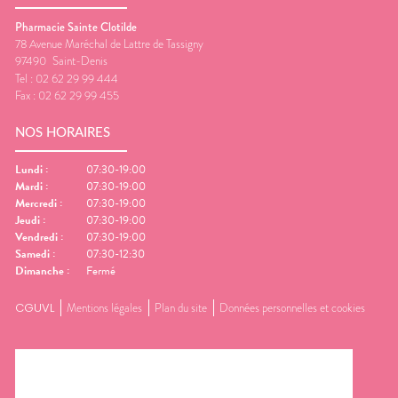
Pharmacie Sainte Clotilde
78 Avenue Maréchal de Lattre de Tassigny
97490
Saint-Denis
Tel :
02 62 29 99 444
Fax :
02 62 29 99 455
NOS HORAIRES
Lundi
:
07:30-19:00
Mardi
:
07:30-19:00
Mercredi
:
07:30-19:00
Jeudi
:
07:30-19:00
Vendredi
:
07:30-19:00
Samedi
:
07:30-12:30
Dimanche
:
Fermé
CGUVL
Mentions légales
Plan du site
Données personnelles et cookies