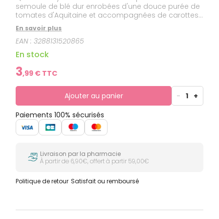
semoule de blé dur enrobées d'une douce purée de
tomates d'Aquitaine et accompagnées de carottes
françaises.
En savoir plus
EAN :
3288131520865
En stock
3
,
99
€ TTC
Ajouter au panier
-
1
+
Paiements 100% sécurisés
Livraison par la pharmacie
À partir de 6,90€, offert à partir 59,00€
Politique de retour
Satisfait ou remboursé