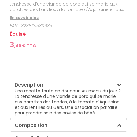
tendresse d’une viande de porc qui se marie aux
carottes des Landes, à la tomate d'Aquitaine et aux
lentilles du Gers. Une association parfaite pour
En savoir plus
prendre soin des envies de bébé.
EAN :
3288131530635
Épuisé
3
,
49
€ TTC
Description
Une recette toute en douceur. Au menu du jour ?
La tendresse d’une viande de porc qui se marie
aux carottes des Landes, à la tomate d'Aquitaine
et aux lentilles du Gers. Une association parfaite
pour prendre soin des envies de bébé.
Composition