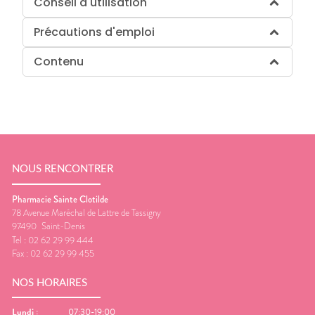
Conseil d'utilisation
Précautions d'emploi
Contenu
NOUS RENCONTRER
Pharmacie Sainte Clotilde
78 Avenue Maréchal de Lattre de Tassigny
97490
Saint-Denis
Tel :
02 62 29 99 444
Fax :
02 62 29 99 455
NOS HORAIRES
Lundi
:
07:30-19:00