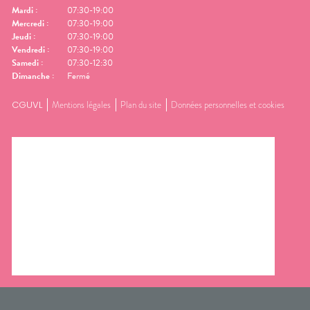
Mardi
:
07:30-19:00
Mercredi
:
07:30-19:00
Jeudi
:
07:30-19:00
Vendredi
:
07:30-19:00
Samedi
:
07:30-12:30
Dimanche
:
Fermé
CGUVL
Mentions légales
Plan du site
Données personnelles et cookies