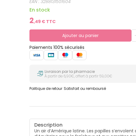
EAN :
3288131501604
En stock
2
,
49
€ TTC
Ajouter au panier
Paiements 100% sécurisés
Livraison par la pharmacie
À partir de 6,90€, offert à partir 59,00€
Politique de retour
Satisfait ou remboursé
Description
Un air d’Amérique latine. Les papilles s’envole