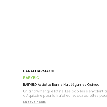
Dispositifs
Cheveux
VOTRE
médicaux
APPLICATION
Corps
DE SANTÉ
Homme
Solaire
Visage
PARAPHARMACIE
BABYBIO
BABYBIO Assiette Bonne Nuit Légumes Quinoa
Un air d’Amérique latine. Les papilles s’envolen
d’Aquitaine pour la fraîcheur et aux carottes pour
En savoir plus