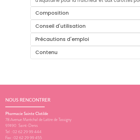
d’Aquitaine pour la fraîcheur et aux carottes pou
Composition
Conseil d'utilisation
Précautions d'emploi
Contenu
NOUS RENCONTRER
Pharmacie Sainte Clotilde
78 Avenue Maréchal de Lattre de Tassigny
97490
Saint-Denis
Tel :
02 62 29 99 444
Fax :
02 62 29 99 455