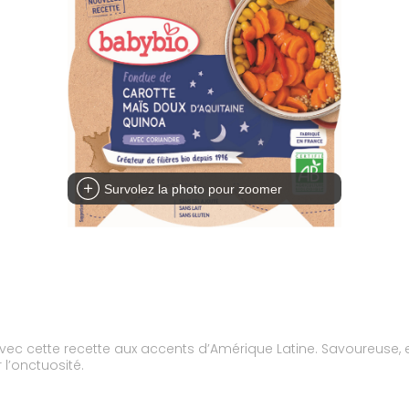
Survolez la photo pour zoomer
t avec cette recette aux accents d’Amérique Latine. Savoureuse,
 l’onctuosité.