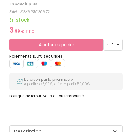
l’appétit à votre bébé. Cette recette naturelle favorise
En savoir plus
le sommeil et participe à la croissance de votre
EAN :
3288131520872
bébé.
En stock
3
,
99
€ TTC
Ajouter au panier
-
1
+
Paiements 100% sécurisés
Livraison par la pharmacie
À partir de 6,90€, offert à partir 59,00€
Politique de retour
Satisfait ou remboursé
Description