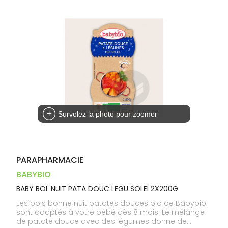
Dispositifs
Cheveux
VOTRE
médicaux
APPLICATION
Corps
DE SANTÉ
Homme
Solaire
Visage
Survolez la photo pour zoomer
PARAPHARMACIE
BABYBIO
BABY BOL NUIT PATA DOUC LEGU SOLEI 2X200G
Les bols bonne nuit patates douces bio de Babybio
sont adaptés à votre bébé dès 8 mois. Le mélange
de patate douce avec des légumes donne de