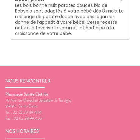
Les bols bonne nuit patates douces bio de
Babybio sont adaptés à votre bébé dès 8 mois. Le
mélange de patate douce avec des légumes
donne de l’appétit à votre bébé. Cette recette
naturelle favorise le sommeil et participe à la
croissance de votre bébé.
NOUS RENCONTRER
Pharmacie Sainte Clotilde
78 Avenue Maréchal de Lattre de Tassigny
97490
Saint-Denis
Tel :
02 62 29 99 444
Fax :
02 62 29 99 455
NOS HORAIRES