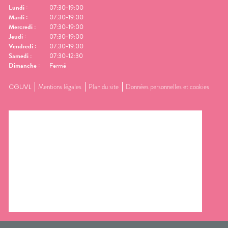
Lundi
:
07:30-19:00
Mardi
:
07:30-19:00
Mercredi
:
07:30-19:00
Jeudi
:
07:30-19:00
Vendredi
:
07:30-19:00
Samedi
:
07:30-12:30
Dimanche
:
Fermé
CGUVL
Mentions légales
Plan du site
Données personnelles et cookies